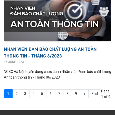
NHÂN VIÊN ĐẢM BẢO CHẤT LƯỢNG AN TOÀN
THÔNG TIN - THÁNG 6/2023
16 JUNE 2023
NGSC Hà Nội tuyển dụng chức danh Nhân viên Đảm bảo chất lượng
An toàn thông tin - Tháng 06/2023
Page
1
2
3
4
5
6
7
8
9
»
End
1 of 9