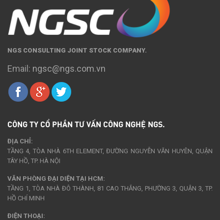
NGS CONSULTING JOINT STOCK COMPANY.
Email:
ngsc@ngs.com.vn
CÔNG TY CỔ PHẦN TƯ VẤN CÔNG NGHỆ NGS.
ĐỊA CHỈ:
TẦNG 4, TÒA NHÀ 6TH ELEMENT, ĐƯỜNG NGUYỄN VĂN HUYÊN, QUẬN
TÂY HỒ, TP. HÀ NỘI
VĂN PHÒNG ĐẠI DIỆN TẠI HCM:
TẦNG 1, TÒA NHÀ ĐÔ THÀNH, 81 CAO THẮNG, PHƯỜNG 3, QUẬN 3, TP.
HỒ CHÍ MINH
ĐIỆN THOẠI: