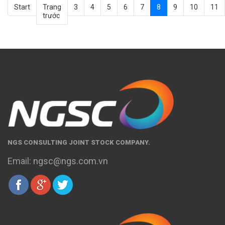
Start
Trang
3
4
5
6
7
8
9
10
11
trước
NGS CONSULTING JOINT STOCK COMPANY.
Email:
ngsc@ngs.com.vn