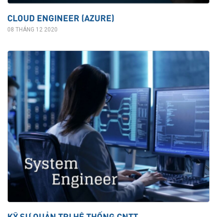
CLOUD ENGINEER (AZURE)
08 THÁNG 12 2020
KỸ SƯ QUẢN TRỊ HỆ THỐNG CNTT