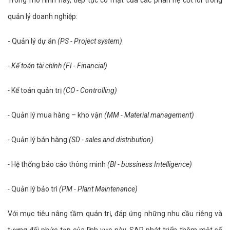
Trong mô hình này, tiếp tục có mặt của các phân hệ cốt lõi trong
quản lý doanh nghiệp:
-
Quản lý dự án
(PS - Project system)
- Kế toán tài chính (FI - Financial)
-
Kế toán quản trị
(CO - Controlling)
-
Quản lý mua hàng – kho vận
(MM - Material management)
-
Quản lý bán hàng
(SD - sales and distribution)
-
Hệ thống báo cáo thông minh
(BI - bussiness Intelligence)
-
Quản lý bảo trì
(PM - Plant Maintenance)
Với mục tiêu nâng tầm quán trị, đáp ứng những nhu cầu riêng và