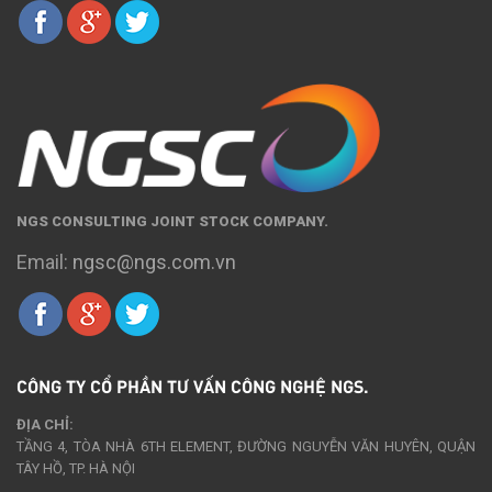
NGS CONSULTING JOINT STOCK COMPANY.
Email:
ngsc@ngs.com.vn
CÔNG TY CỔ PHẦN TƯ VẤN CÔNG NGHỆ NGS.
ĐỊA CHỈ:
TẦNG 4, TÒA NHÀ 6TH ELEMENT, ĐƯỜNG NGUYỄN VĂN HUYÊN, QUẬN
TÂY HỒ, TP. HÀ NỘI